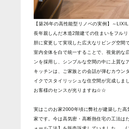
【築26年の高性能型リノベの実例】～LIX
長年親しんだ木造2階建ての住まいをフルリ
胆に変更して実現した広大なリビング空間
室内全体を白で統一することで、視覚的な
ンを採用し、シンプルな空間の中に上質な
キッチンは、ご家族との会話が弾むカウン
イクでスタイリッシュな住空間が完成しま
お客様のセンスが光りますね☆☆
実はこのお家2000年頃に弊社が建築した
家です。今は高気密・高断熱住宅の工法はた
ォール工法】を販売訴求していました (