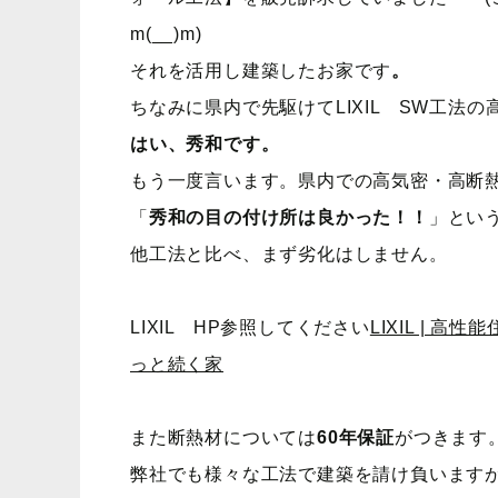
m(__)m)
それを活用し建築したお家です
。
ちなみに県内で先駆けてLIXIL SW工法
はい、秀和です。
もう一度言います。県内での高気密・高断
「
秀和の目の付け所は良かった！！
」とい
他工法と比べ、まず劣化はしません。
LIXIL HP参照してください
LIXIL | 
っと続く家
また断熱材については
60年保証
がつきます
弊社でも様々な工法で建築を請け負います