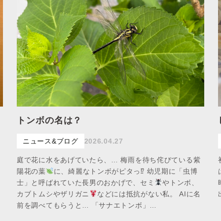
トンボの名は？
ニュース&ブログ
2026.04.27
庭で花に水をあげていたら、… 梅雨を待ち侘びている紫
陽花の葉
に、綺麗なトンボがピタっ⁉︎ 幼児期に「虫博
士」と呼ばれていた長男のおかげで、セミ
やトンボ、
カブトムシやザリガニ
などには抵抗がない私。 AIに名
前を調べてもらうと… 「サナエトンボ」…