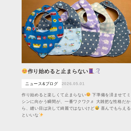
作り始めると止まらない
ニュース&ブログ
2026.05.01
作り始めると楽しくて止まらない
下準備を済ませてミ
シンに向かう瞬間が、一番ワクワク♬ 大雑把な性格だか
ら、縫い目は決して綺麗ではないけど
喜んでもらえる
といいな