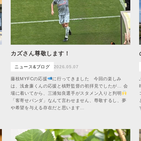
カズさん尊敬します！
ニュース&ブログ
2026.05.07
藤枝MYFCの応援
に行ってきました 今回の楽しみ
は、浅倉廉くんの応援と槙野監督の初拝見でしたが… 会
場に着いてから、三浦知良選手がスタメン入りと判明
「客寄せパンダ」なんて言わせません、尊敬するし、夢
や希望を与える存在だと思います…