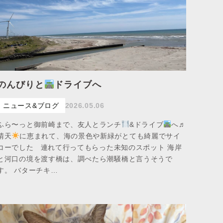
のんびりと
ドライブへ
ニュース&ブログ
2026.05.06
ふら〜っと御前崎まで、友人とランチ
&ドライブ
へ♬
晴天
に恵まれて、海の景色や新緑がとても綺麗でサイ
コーでした 連れて行ってもらった未知のスポット 海岸
と河口の境を渡す橋は、調べたら潮騒橋と言うそうで
す。 バターチキ…