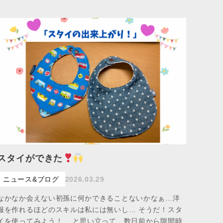
スタイができた
ニュース&ブログ
2026.03.29
なかなか会えない初孫に何かできることないかなぁ…洋
服を作れるほどのスキルは私には無いし… そうだ！スタ
イを使ってみよう！ …と思い立って、数日前から隙間時