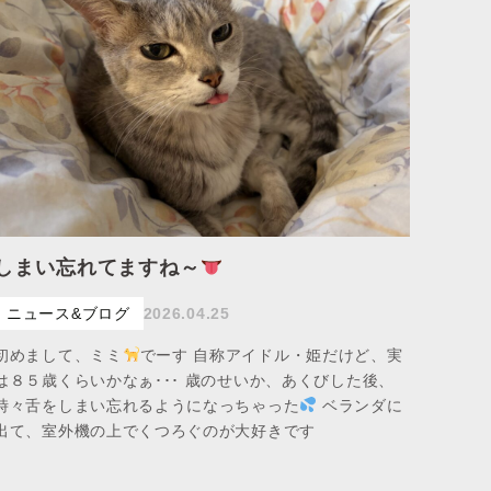
しまい忘れてますね～
ニュース&ブログ
2026.04.25
初めまして、ミミ
でーす 自称アイドル・姫だけど、実
は８５歳くらいかなぁ･･･ 歳のせいか、あくびした後、
時々舌をしまい忘れるようになっちゃった
ベランダに
出て、室外機の上でくつろぐのが大好きです